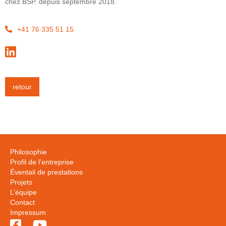
chez BSP. depuis septembre 2018.
+41 76 335 51 15


retour
Philosophie
Profil de l’entreprise
Éventail de prestations
Projets
L’équipe
Contact
Impressum

